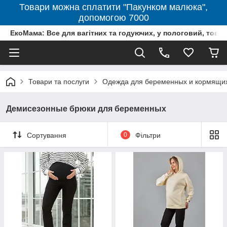
Товари можна сплатити "Пакунком малюка",
допомогою 7000
ЕкоМама: Все для вагітних та годуючих, у пологовий, тов
Товари та послуги
Одежда для беременных и кормящи
Демисезонные брюки для беременных
Сортування
0
Фільтри