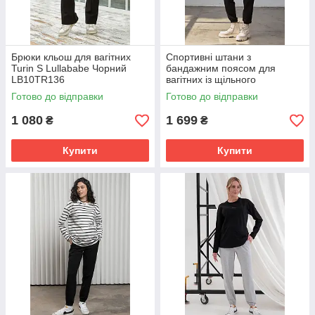
Брюки кльош для вагітних
Спортивні штани з
Turin S Lullababe Чорний
бандажним поясом для
LB10TR136
вагітних із щільного
трикотажу Berit S Юла мама
Готово до відправки
Готово до відправки
Чорний
1 080
1 699
₴
₴
Купити
Купити