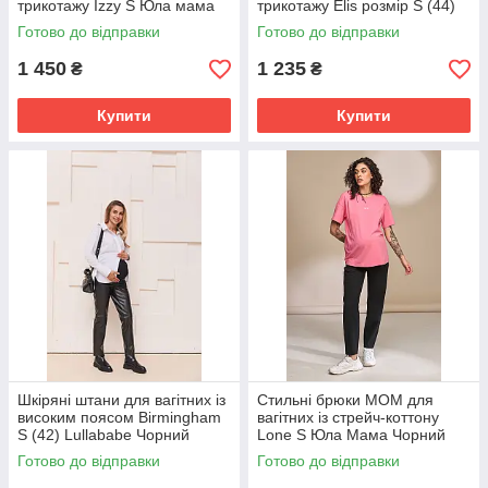
трикотажу Izzy S Юла мама
трикотажу Elis розмір S (44)
Чорний
Юла Мама Антрацит
Готово до відправки
Готово до відправки
1 450
1 235
₴
₴
Купити
Купити
Шкіряні штани для вагітних із
Стильні брюки МОМ для
високим поясом Birmingham
вагітних із стрейч-коттону
S (42) Lullababe Чорний
Lone S Юла Мама Чорний
TR-33.021
Готово до відправки
Готово до відправки