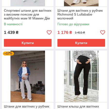
Спортивні штани для вагітних
Штани для вагітних у рубчик
з високим поясом для
Richmond S Lullababe
майбутніх мам M Мамин Дім
молочний
бежевий
В наявності
Готово до відправки
1 439
1 176
₴
₴
1 411 ₴
Купити
Купити
–17%
Штани для вагітних у рубчик
Штани кльош для вагітних