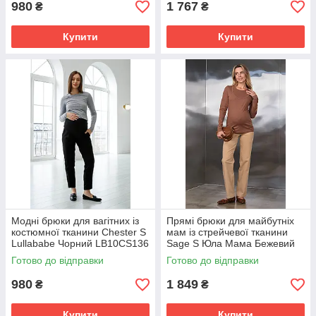
980
1 767
₴
₴
Купити
Купити
Модні брюки для вагітних із
Прямі брюки для майбутніх
костюмної тканини Chester S
мам із стрейчевої тканини
Lullababe Чорний LB10CS136
Sage S Юла Мама Бежевий
Готово до відправки
Готово до відправки
980
1 849
₴
₴
Купити
Купити