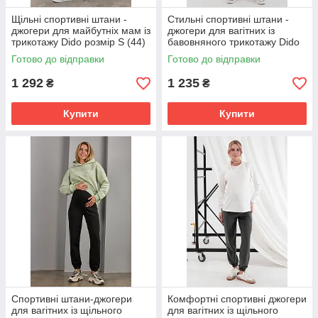
Щільні спортивні штани -
Стильні спортивні штани -
джогери для майбутніх мам із
джогери для вагітних із
трикотажу Dido розмір S (44)
бавовняного трикотажу Dido
Юла Мама Чорний
розмір S (44) Юла Мама
Готово до відправки
Готово до відправки
Сірий
1 292
1 235
₴
₴
Купити
Купити
Спортивні штани-джогери
Комфортні спортивні джогери
для вагітних із щільного
для вагітних із щільного