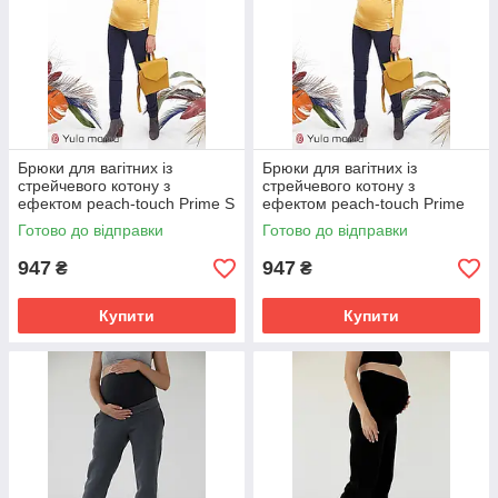
Брюки для вагітних із
Брюки для вагітних із
стрейчевого котону з
стрейчевого котону з
ефектом peach-touch Prime S
ефектом peach-touch Prime
Юла Мама Синій
M Юла Мама Синій
Готово до відправки
Готово до відправки
947
947
₴
₴
Купити
Купити