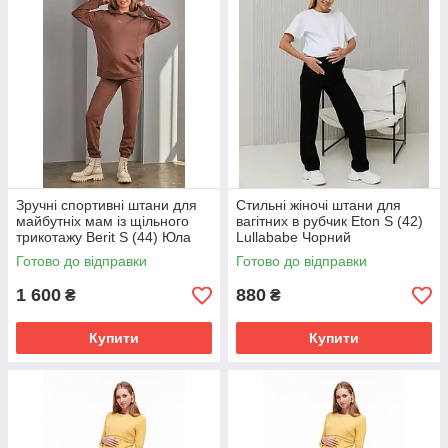
Зручні спортивні штани для
Стильні жіночі штани для
майбутніх мам із щільного
вагітних в рубчик Eton S (42)
трикотажу Berit S (44) Юла
Lullababe Чорний
мама Кава
Готово до відправки
Готово до відправки
1 600
880
₴
₴
Купити
Купити