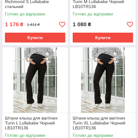
Richmond S Lullababe
Turin M Lullababe Чорний
стальний
LB10TR136
Готово до відправки
Готово до відправки
1 176
1 080
₴
₴
1 411 ₴
Купити
Купити
Штани кльош для вагітних
Штани кльош для вагітних
Turin L Lullababe Чорний
Turin XL Lullababe Чорний
LB10TR136
LB10TR136
Готово до відправки
Готово до відправки