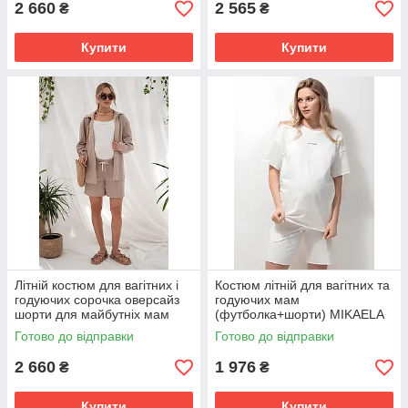
2 660
2 565
₴
₴
Купити
Купити
Літній костюм для вагітних і
Костюм літній для вагітних та
годуючих сорочка оверсайз
годуючих мам
шорти для майбутніх мам
(футболка+шорти) MIKAELA
Alita S (44) Юла Мама
розмір M Юла Мама
Готово до відправки
Готово до відправки
бежевый
Молочний
2 660
1 976
₴
₴
Купити
Купити