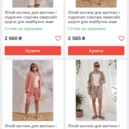
Літній костюм для вагітних і
Літній костюм для вагітних і
годуючих сорочка оверсайз
годуючих сорочка оверсайз
шорти для майбутніх мам
шорти для майбутніх мам
Alita XL (50) Юла Мама
Alita M (46) Юла Мама
Готово до відправки
Готово до відправки
молочний
абрикос
2 660
2 565
₴
₴
Купити
Купити
Літній костюм для вагітних і
Літній костюм для вагітних і