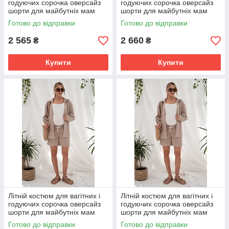
годуючих сорочка оверсайз
годуючих сорочка оверсайз
шорти для майбутніх мам
шорти для майбутніх мам
Alita L (48) Юла Мама
Alita M (46) Юла Мама
Готово до відправки
Готово до відправки
абрикос
бежевый
2 565
2 660
₴
₴
Купити
Купити
Літній костюм для вагітних і
Літній костюм для вагітних і
годуючих сорочка оверсайз
годуючих сорочка оверсайз
шорти для майбутніх мам
шорти для майбутніх мам
Alita L (48) Юла Мама
Alita XL (50) Юла Мама
Готово до відправки
Готово до відправки
бежевый
бежевый