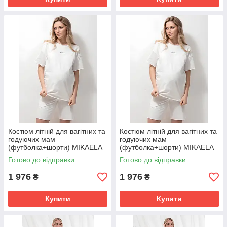
Костюм літній для вагітних та
Костюм літній для вагітних та
годуючих мам
годуючих мам
(футболка+шорти) MIKAELA
(футболка+шорти) MIKAELA
розмір L Юла Мама
розмір XL Юла Мама
Готово до відправки
Готово до відправки
Молочний
Молочний
1 976
1 976
₴
₴
Купити
Купити