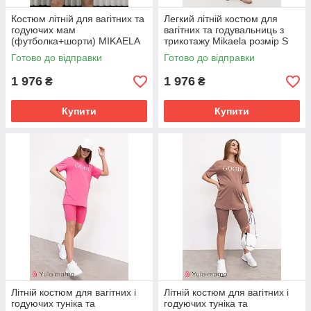
Костюм літній для вагітних та
Легкий літній костюм для
годуючих мам
вагітних та годувальниць з
(футболка+шорти) MIKAELA
трикотажу Mikaela розмір S
розмір S Юла Мама Оливка
(44) Юла Мама Капучино
Готово до відправки
Готово до відправки
1 976
1 976
₴
₴
Купити
Купити
Літній костюм для вагітних і
Літній костюм для вагітних і
годуючих туніка та
годуючих туніка та