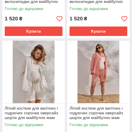
велосипедки для майбутніх
велосипедки для майбутніх
мам Eva S (44) Юла Мама
мам Eva S (44) Юла Мама
Готово до відправки
Готово до відправки
рожевий
капучино
1 520
1 520
₴
₴
Купити
Купити
Літній костюм для вагітних і
Літній костюм для вагітних і
годуючих сорочка оверсайз
годуючих сорочка оверсайз
шорти для майбутніх мам
шорти для майбутніх мам
Alita S (44) Юла Мама
Alita S (44) Юла Мама
Готово до відправки
Готово до відправки
молочний
абрикос