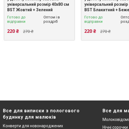
універсальний розмір 40х80 см
універсальний розмір
BST Жовтий + Зелений
BST Блакитний + Беж
Готово до
Оптом і в
Готово до
Опто
відправки
роздріб
відправки
розд
220 ₴
220 ₴
270 ₴
270 ₴
Все для виписки з пологового
Все для м
будинку для малюків
Молоковідсмо
Конверти для новонароджених
Нічні сорочки