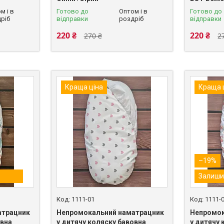
м і в
Готово до
Оптом і в
Готово до
ріб
відправки
роздріб
відправки
220 ₴
220 ₴
270 ₴
2
Краща ціна
Краща 
–19%
Залиши
1111-01
1111-
атрацник
Непромокальний наматрацник
Непромок
овна
у дитячу коляску бавовна
у дитячу 