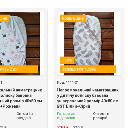
ціна
Краща ціна
–19%
лось 2 дні
Залишився 1 день
01
1111-01
альний наматрацник
Непромокальний наматрацник
коляску бавовна
у дитячу коляску бавовна
ьний розмір 40х80 см
універсальний розмір 40х80 см
й+Рожевий
BST Білий+Сірий
Оптом і в
Готово до
Оптом і в
роздріб
відправки
роздріб
220 ₴
70 ₴
270 ₴