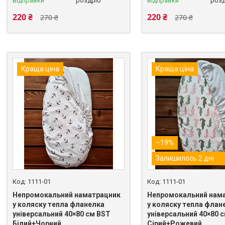
відправки
роздріб
відправки
розд
220 ₴
220 ₴
270 ₴
270 ₴
Краща ціна
Краща ціна
–19%
Залишилось 2 дні
1111-01
1111-01
Непромокальний наматрацник
Непромокальний нам
у коляску тепла фланелка
у коляску тепла флан
універсальний 40×80 см BST
універсальний 40×80 
Білий+Чорний
Сірий+Рожевий