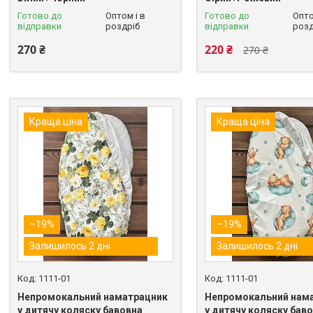
Готово до
Оптом і в
Готово до
Опто
відправки
роздріб
відправки
розд
270 ₴
220 ₴
270 ₴
Краща ціна
Краща ціна
–19%
–19%
Залишилось 2 дні
Залишилось 2 дні
1111-01
1111-01
Непромокальний наматрацник
Непромокальний нам
у дитячу коляску бавовна
у дитячу коляску бав