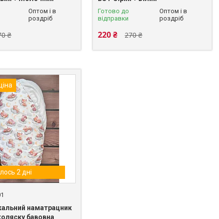
Оптом і в
Готово до
Оптом і в
роздріб
відправки
роздріб
220 ₴
70 ₴
270 ₴
ціна
лось 2 дні
01
альний наматрацник
коляску бавовна