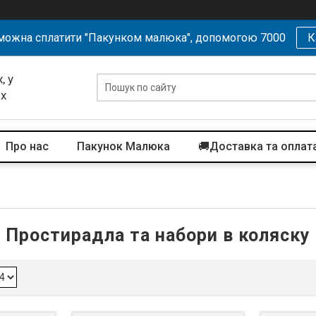
можна сплатити "Пакунком малюка", допомогою 7000
К
, у
их
Про нас
Пакунок Малюка
🚚Доставка та оплат
Простирадла та набори в коляску