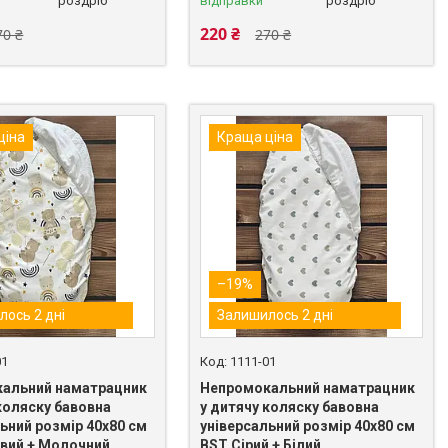
роздріб
відправки
роздріб
220 ₴
70 ₴
270 ₴
ціна
Краща ціна
–19%
лось 2 дні
Залишилось 2 дні
01
1111-01
альний наматрацник
Непромокальний наматрацник
коляску бавовна
у дитячу коляску бавовна
ьний розмір 40х80 см
універсальний розмір 40х80 см
вий + Молочний
BST Сірий + Білий