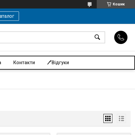
Кошик
аталог
а
Контакти
🖊️Відгуки