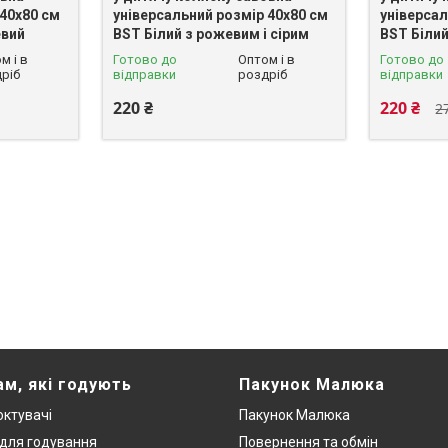
 40х80 см
універсальний розмір 40х80 см
універсал
евий
BST Білий з рожевим і сірим
BST Білий
м і в
Готово до
Оптом і в
Готово до
ріб
відправки
роздріб
відправки
220 ₴
220 ₴
2
ам, які годують
Пакунок Малюка
ктувачі
Пакунок Малюка
 для годування
Повернення та обмін