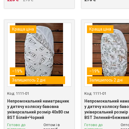
Краща ціна
Краща ціна
–19%
–19%
Залишилось 2 дні
Залишилось 2 дні
1111-01
1111-01
Непромокальний наматрацник
Непромокальний нам
у дитячу коляску бавовна
у дитячу коляску бав
універсальний розмір 40х80 см
універсальний розмір
BST Білий+Чорний
BST Зелений+Бежеви
Готово до
Оптом і в
Готово до
Опто