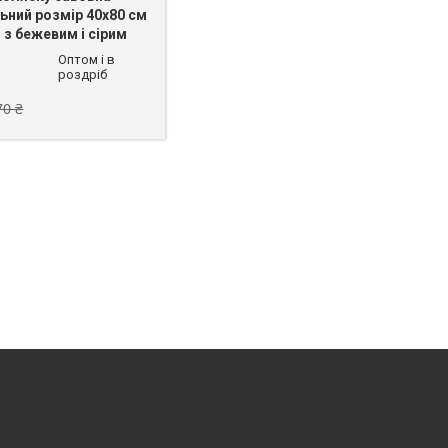
ьний розмір 40х80 см
 з бежевим і сірим
Оптом і в
роздріб
70 ₴