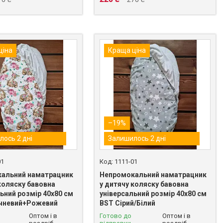
ціна
Краща ціна
–19%
лось 2 дні
Залишилось 2 дні
01
1111-01
альний наматрацник
Непромокальний наматрацник
коляску бавовна
у дитячу коляску бавовна
ьний розмір 40х80 см
універсальний розмір 40х80 см
чневий+Рожевий
BST Сірий/Білий
Оптом і в
Готово до
Оптом і в