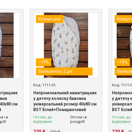
Краща ціна
Краща 
–19%
–19%
Залишилось 2 дні
Залиши
1111-01
1111-
атрацник
Непромокальний наматрацник
Непромок
овна
у дитячу коляску бавовна
у дитячу 
 40х80 см
універсальний розмір 40х80 см
універсал
й
BST Білий+Помаранчевий
BST Біли
м і в
Готово до
Оптом і в
Готово до
ріб
відправки
роздріб
відправки
220 ₴
220 ₴
270 ₴
2