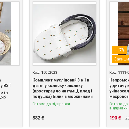
–17%
Залиши
15052023
1111-
а
Комплект мусліновий 3 в 1 в
Непромок
ку BST
дитячу коляску - люльку
у дитячу 
(простирадло на гумці, плед і
універсал
м і в
подушка) Білий з морквинами
махрової
ріб
Готово до відправки
Готово до
відправки
882 ₴
190 ₴
2