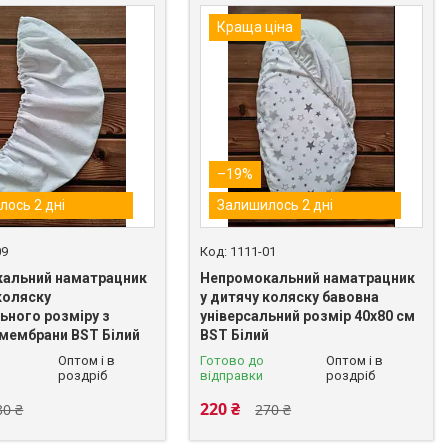
Краща ціна
–19%
лось 2 дні
Залишилось 2 дні
09
1111-01
альний наматрацник
Непромокальний наматрацник
коляску
у дитячу коляску бавовна
ьного розміру з
універсальний розмір 40х80 см
 мембрани BST Білий
BST Білий
Оптом і в
Готово до
Оптом і в
роздріб
відправки
роздріб
220 ₴
30 ₴
270 ₴