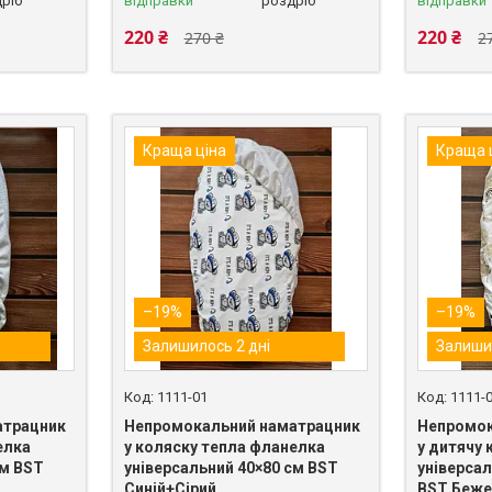
ріб
відправки
роздріб
відправки
220 ₴
220 ₴
270 ₴
2
Краща ціна
Краща 
–19%
–19%
Залишилось 2 дні
Залиши
1111-01
1111-
атрацник
Непромокальний наматрацник
Непромок
елка
у коляску тепла фланелка
у дитячу 
см BST
універсальний 40×80 см BST
універсал
Синій+Сірий
BST Беже