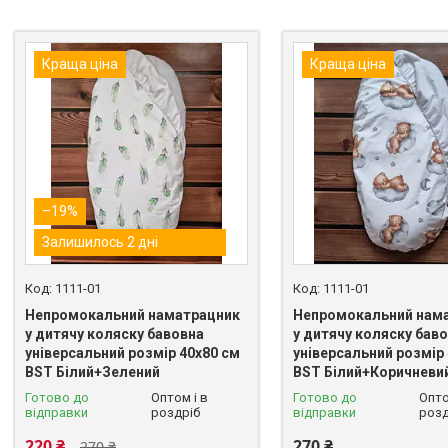
Краща ціна
Краща ціна
–19%
Залишилось 2 дні
1111-01
1111-01
Непромокальний наматрацник
Непромокальний нам
у дитячу коляску бавовна
у дитячу коляску бав
універсальний розмір 40х80 см
універсальний розмір
BST Білий+Зелений
BST Білий+Коричневи
Готово до
Оптом і в
Готово до
Опто
відправки
роздріб
відправки
розд
220 ₴
270 ₴
270 ₴