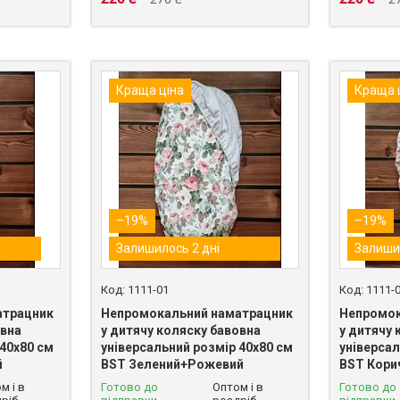
Краща ціна
Краща 
–19%
–19%
Залишилось 2 дні
Залиши
1111-01
1111-
атрацник
Непромокальний наматрацник
Непромок
овна
у дитячу коляску бавовна
у дитячу 
 40х80 см
універсальний розмір 40х80 см
універсал
й
BST Зелений+Рожевий
BST Кори
м і в
Готово до
Оптом і в
Готово до