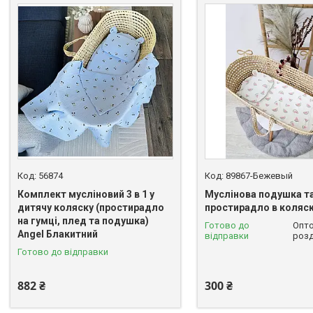
56874
89867-Бежевый
Комплект мусліновий 3 в 1 у
Муслінова подушка т
дитячу коляску (простирадло
простирадло в коляс
на гумці, плед та подушка)
Готово до
Опто
Angel Блакитний
відправки
розд
Готово до відправки
882 ₴
300 ₴